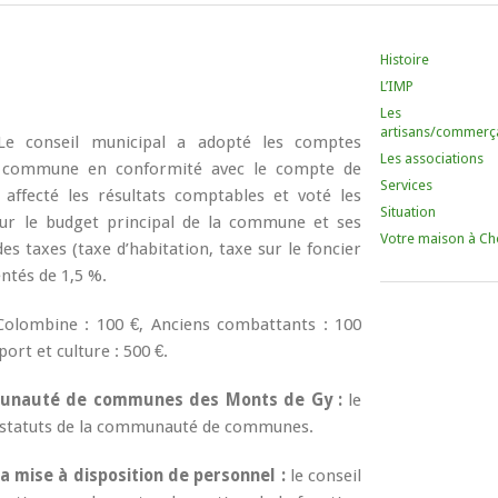
Histoire
L’IMP
Les
artisans/commerç
Le conseil municipal a adopté les comptes
Les associations
la commune en conformité avec le compte de
Services
 affecté les résultats comptables et voté les
Situation
our le budget principal de la commune et ses
Votre maison à Ch
s taxes (taxe d’habitation, taxe sur le foncier
entés de 1,5 %.
Colombine : 100 €, Anciens combattants : 100
port et culture : 500 €.
munauté de communes des Monts de Gy :
le
es statuts de la communauté de communes.
a mise à disposition de personnel :
le conseil