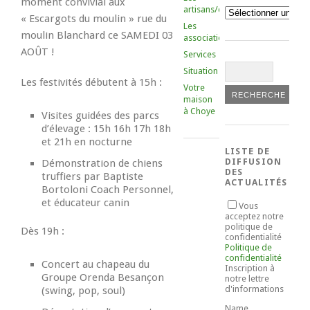
moment convivial aux
artisans/commerçants
Catégories
« Escargots du moulin » rue du
Les
moulin Blanchard ce SAMEDI 03
associations
AOÛT !
Services
Situation
Les festivités débutent à 15h :
Votre
maison
à Choye
Visites guidées des parcs
d’élevage : 15h 16h 17h 18h
et 21h en nocturne
LISTE DE
DIFFUSION
Démonstration de chiens
DES
truffiers par Baptiste
ACTUALITÉS
Bortoloni Coach Personnel,
et éducateur canin
Vous
acceptez notre
politique de
Dès 19h :
confidentialité
Politique de
confidentialité
Concert au chapeau du
Inscription à
Groupe Orenda Besançon
notre lettre
d'informations
(swing, pop, soul)
Name