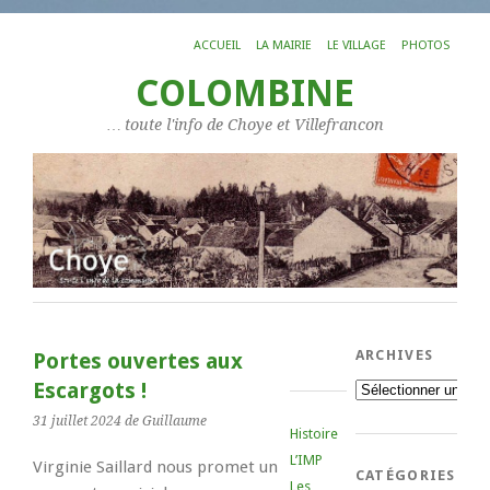
ACCUEIL
LA MAIRIE
LE VILLAGE
PHOTOS
COLOMBINE
… toute l'info de Choye et Villefrancon
ARCHIVES
Portes ouvertes aux
Escargots !
Archives
31 juillet 2024
de Guillaume
Histoire
L’IMP
Virginie Saillard nous promet un
CATÉGORIES
Les