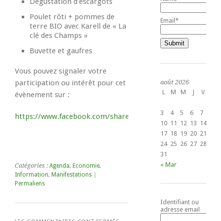
Dégustation d’escargots
Poulet rôti + pommes de
Email*
terre BIO avec Karell de « La
clé des Champs »
Buvette et gaufres
Vous pouvez signaler votre
participation ou intérêt pour cet
août 2026
L
M
M
J
V
S
évènement sur :
1
3
4
5
6
7
8
https://www.facebook.com/share/pfjCgVK8T7DCQ49f
10
11
12
13
14
15
17
18
19
20
21
22
24
25
26
27
28
29
31
« Mar
Catégories :
Agenda
,
Economie
,
Information
,
Manifestations
|
Permaliens
Identifiant ou
adresse email