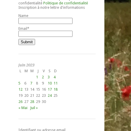
confidentialité
Politique de confidentialité
Inscription à notre lettre d'informations
Name
Email*
juin 2023
L
M
M
J
V
S
D
1
2
3
4
5
6
7
8
9
10
11
12
13
14
15
16
17
18
19
20
21
22
23
24
25
26
27
28
29
30
« Mai
Juil »
Identifiant ou adresse email