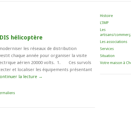
Histoire
L’IMP
Les
artisans/commerç
DIS hélicoptère
Les associations
 moderniser les réseaux de distribution
Services
nvestit chaque année pour organiser la visite
Situation
lectrique aérien 20000 volts. 1. Ces survols
Votre maison à Ch
tecter et localiser les équipements présentant
ontinuer la lecture
→
ermaliens