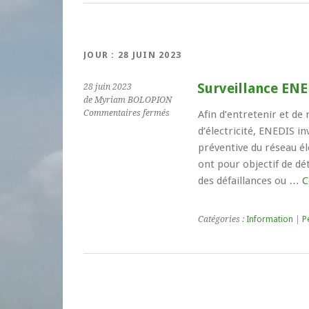
JOUR :
28 JUIN 2023
Surveillance ENE
28 juin 2023
de Myriam BOLOPION
sur
Commentaires fermés
Afin d’entretenir et de
Surveillance
d’électricité, ENEDIS i
ENEDIS
préventive du réseau é
hélicoptère
ont pour objectif de dé
des défaillances ou …
C
Catégories :
Information
|
P