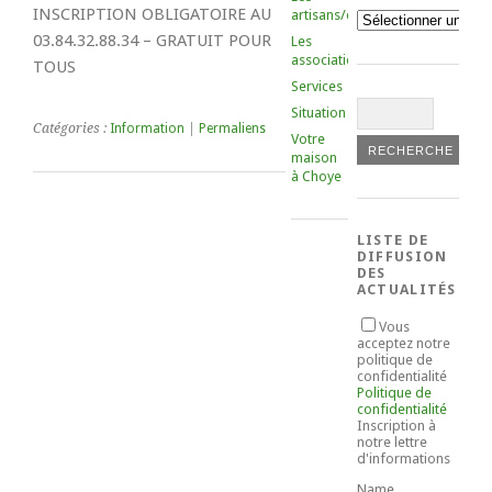
INSCRIPTION OBLIGATOIRE AU
artisans/commerçants
Catégories
03.84.32.88.34 – GRATUIT POUR
Les
associations
TOUS
Services
Situation
Catégories :
Information
|
Permaliens
Votre
maison
à Choye
LISTE DE
DIFFUSION
DES
ACTUALITÉS
Vous
acceptez notre
politique de
confidentialité
Politique de
confidentialité
Inscription à
notre lettre
d'informations
Name