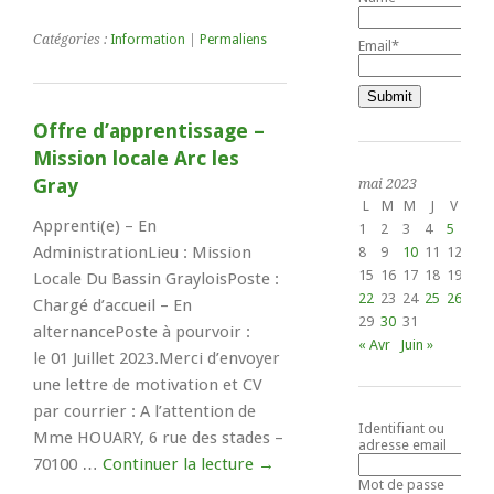
Catégories :
Information
|
Permaliens
Email*
Offre d’apprentissage –
Mission locale Arc les
Gray
mai 2023
L
M
M
J
V
S
Apprenti(e) – En
1
2
3
4
5
6
AdministrationLieu : Mission
8
9
10
11
12
13
15
16
17
18
19
20
Locale Du Bassin GrayloisPoste :
22
23
24
25
26
27
Chargé d’accueil – En
29
30
31
alternancePoste à pourvoir :
« Avr
Juin »
le 01 Juillet 2023.Merci d’envoyer
une lettre de motivation et CV
par courrier : A l’attention de
Identifiant ou
Mme HOUARY, 6 rue des stades –
adresse email
70100 …
Continuer la lecture
→
Mot de passe