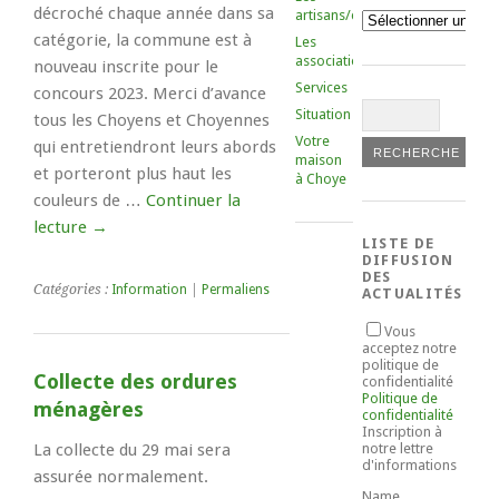
décroché chaque année dans sa
artisans/commerçants
Catégories
catégorie, la commune est à
Les
associations
nouveau inscrite pour le
Services
concours 2023. Merci d’avance
Situation
tous les Choyens et Choyennes
Votre
qui entretiendront leurs abords
maison
et porteront plus haut les
à Choye
couleurs de …
Continuer la
lecture
→
LISTE DE
DIFFUSION
DES
Catégories :
Information
|
Permaliens
ACTUALITÉS
Vous
acceptez notre
politique de
Collecte des ordures
confidentialité
Politique de
ménagères
confidentialité
Inscription à
La collecte du 29 mai sera
notre lettre
d'informations
assurée normalement.
Name