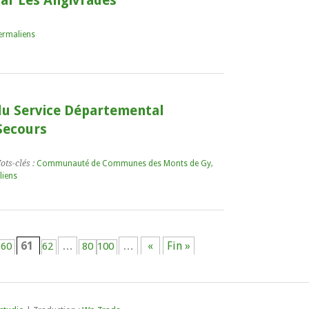
ar Les Angivrades
ermaliens
u Service Départemental
 Secours
ots-clés :
Communauté de Communes des Monts de Gy
,
liens
61
…
…
«
Fin »
60
62
80
100