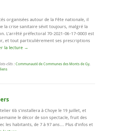
tés organisées autour de la Fête nationale, il
 la crise sanitaire sévit toujours, malgré la
n. L’arrêté préfectoral 70-2021-06-17-0003 est
ur, et tout particulièrement ses prescriptions
r la lecture
→
ots-clés :
Communauté de Communes des Monts de Gy
,
liens
iers
elier 6b s’installera à Choye le 19 juillet, et
semaine le décor de son spectacle, fruit des
c les habitants, de 7 à 97 ans… Plus d’infos et