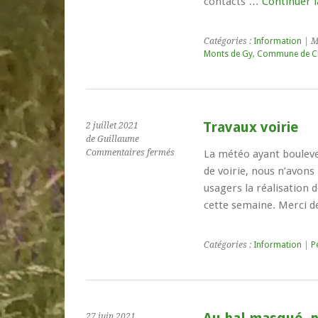
contacts …
Continuer l
Catégories :
Information
| M
Monts de Gy
,
Commune de C
Travaux voirie
2 juillet 2021
de Guillaume
sur
Commentaires fermés
La météo ayant bouleve
Travaux
de voirie, nous n’avons
voirie
usagers la réalisation d
cette semaine. Merci 
Catégories :
Information
|
P
27 juin 2021