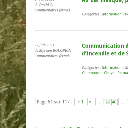
Au bal masqué, p
de David C.
sur
Commentaires fermés
Catégories :
Information
|
P
Au
bal
masqué,
par
Les
Angivrades
Communication d
27 juin 2021
de Myriam BOLOPION
d’Incendie et de
sur
Commentaires fermés
Communication
du
Catégories :
Information
| M
Service
Commune de Choye
|
Perma
Départemental
d’Incendie
et
de
Secours
Page 61 sur 117 :
« 1
»
…
…
20
40