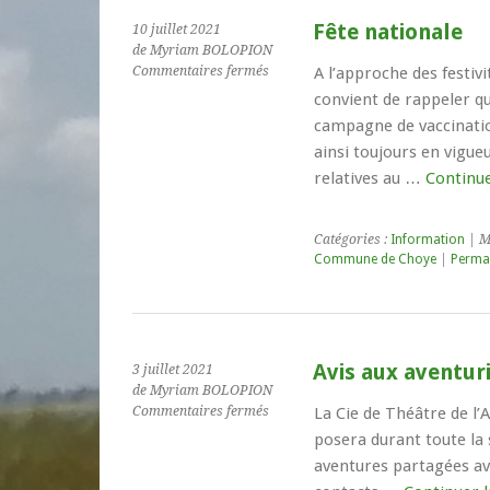
Fête nationale
10 juillet 2021
de Myriam BOLOPION
sur
Commentaires fermés
A l’approche des festivi
Fête
convient de rappeler que
nationale
campagne de vaccinatio
ainsi toujours en vigue
relatives au …
Continue
Catégories :
Information
| M
Commune de Choye
|
Perma
Avis aux aventur
3 juillet 2021
de Myriam BOLOPION
sur
Commentaires fermés
La Cie de Théâtre de l’At
Avis
posera durant toute la 
aux
aventures partagées ave
aventuriers