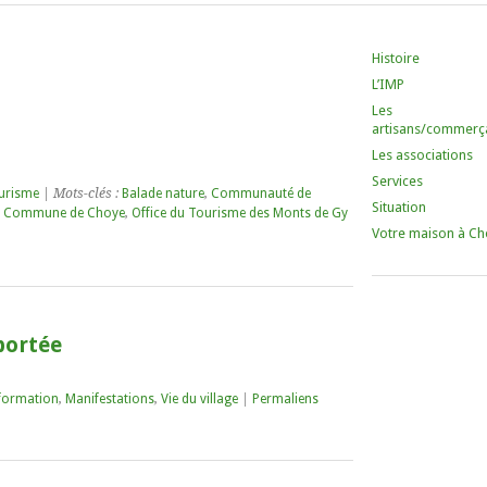
Histoire
L’IMP
Les
artisans/commerç
Les associations
Services
urisme
| Mots-clés :
Balade nature
,
Communauté de
Situation
,
Commune de Choye
,
Office du Tourisme des Monts de Gy
Votre maison à Ch
portée
formation
,
Manifestations
,
Vie du village
|
Permaliens