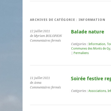
ARCHIVES DE CATÉGORIE :
INFORMATION
Balade nature
12 juillet 2021
de Myriam BOLOPION
sur
Commentaires fermés
Catégories :
Information
,
To
Balade
Communes des Monts de Gy
nature
|
Permaliens
Soirée festive re
11 juillet 2021
de Anna
sur
Commentaires fermés
Catégories :
Associations
,
In
Soirée
festive
reportée