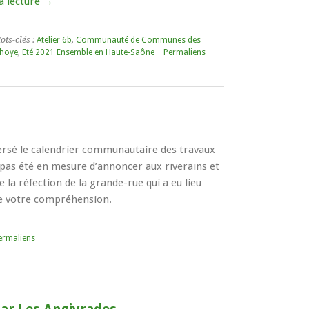
a lecture
→
ots-clés :
Atelier 6b
,
Communauté de Communes des
hoye
,
Eté 2021 Ensemble en Haute-Saône
|
Permaliens
rsé le calendrier communautaire des travaux
 pas été en mesure d’annoncer aux riverains et
e la réfection de la grande-rue qui a eu lieu
de votre compréhension.
ermaliens