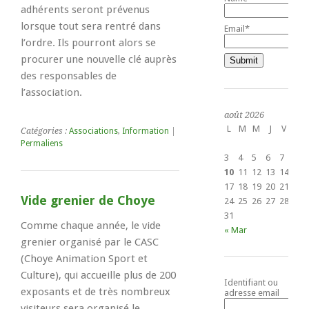
adhérents seront prévenus
lorsque tout sera rentré dans
Email*
l’ordre. Ils pourront alors se
procurer une nouvelle clé auprès
des responsables de
l’association.
août 2026
L
M
M
J
V
S
Catégories :
Associations
,
Information
|
1
Permaliens
3
4
5
6
7
8
10
11
12
13
14
15
17
18
19
20
21
22
Vide grenier de Choye
24
25
26
27
28
29
31
Comme chaque année, le vide
« Mar
grenier organisé par le CASC
(Choye Animation Sport et
Culture), qui accueille plus de 200
Identifiant ou
exposants et de très nombreux
adresse email
visiteurs sera organisé le