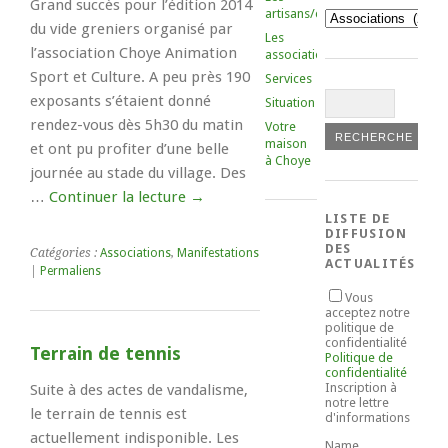
Grand succès pour l’édition 2014
artisans/commerçants
Catégories
du vide greniers organisé par
Les
l’association Choye Animation
associations
Sport et Culture. A peu près 190
Services
exposants s’étaient donné
Situation
rendez-vous dès 5h30 du matin
Votre
maison
et ont pu profiter d’une belle
à Choye
journée au stade du village. Des
…
Continuer la lecture
→
LISTE DE
DIFFUSION
DES
Catégories :
Associations
,
Manifestations
ACTUALITÉS
|
Permaliens
Vous
acceptez notre
politique de
confidentialité
Terrain de tennis
Politique de
confidentialité
Inscription à
Suite à des actes de vandalisme,
notre lettre
le terrain de tennis est
d'informations
actuellement indisponible. Les
Name