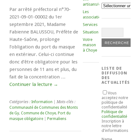
artisans/commerçants
Catégories
Par arrêté préfectoral n°70-
Les
2021-09-01-00002 du 1er
associations
septembre 2021, Madame
Services
Fabienne BALUSSOU, Préfète de
Situation
Haute-Saône, prolonge
Votre
maison
l’obligation du port du masque
à Choye
en extérieur. Celui-ci continue
donc d’être obligatoire pour les
LISTE DE
personnes de 11 ans et plus, du
DIFFUSION
fait de la concentration …
DES
ACTUALITÉS
Continuer la lecture
→
Vous
acceptez notre
Catégories :
Information
| Mots-clés :
politique de
confidentialité
Communauté de Communes des Monts
Politique de
de Gy
,
Commune de Choye
,
Port du
confidentialité
masque obligatoire
|
Permaliens
Inscription à
notre lettre
d'informations
Name