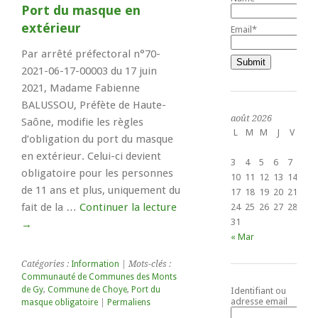
Port du masque en
extérieur
Email*
Par arrêté préfectoral n°70-
2021-06-17-00003 du 17 juin
2021, Madame Fabienne
BALUSSOU, Préfète de Haute-
août 2026
Saône, modifie les règles
L
M
M
J
V
S
d’obligation du port du masque
1
en extérieur. Celui-ci devient
3
4
5
6
7
8
obligatoire pour les personnes
10
11
12
13
14
15
de 11 ans et plus, uniquement du
17
18
19
20
21
22
fait de la …
Continuer la lecture
24
25
26
27
28
29
31
→
« Mar
Catégories :
Information
| Mots-clés :
Communauté de Communes des Monts
de Gy
,
Commune de Choye
,
Port du
Identifiant ou
adresse email
masque obligatoire
|
Permaliens