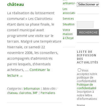
artisans/commerçants
château
Catégories
Les
La réalisation du lotissement
associations
communal « Les Clairottes»
Services
étant dans sa phase finale, le
Situation
conseil municipal avait
Votre
maison
programmé une visite sur le
à Choye
terrain. Malgré une température
hivernale, ce samedi 22
LISTE DE
novembre 2008, les conseillers,
DIFFUSION
accompagnés d’administrés
DES
ACTUALITÉS
parmi lesquels, d’éventuels
acheteurs, …
Continuer la
Vous
acceptez notre
lecture
→
politique de
confidentialité
Politique de
confidentialité
Catégories :
Information
| Mots-clés :
Inscription à
chateau
,
clairottes
,
IMP
|
Permaliens
notre lettre
d'informations
Name