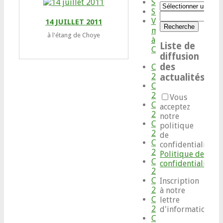
Services
Catégories
Situation
Votre
14 JUILLET 2011
maison
à l'étang de Choye
à
Liste de
Choye
diffusion
des
Choye
2008
actualités
Choye
2009
Vous
Choye
acceptez
2010
notre
Choye
politique
2011
de
Choye
confidentialité
2012
Politique de
Choye
confidentialité
2014
Choye
Inscription
2016
à notre
Choye
lettre
2017
d'informations
Choye