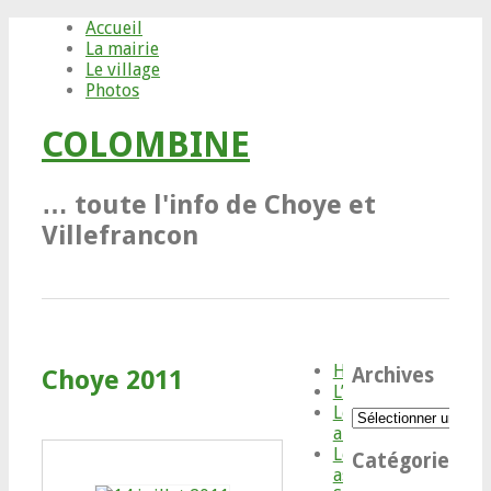
Accueil
La mairie
Le village
Photos
COLOMBINE
… toute l'info de Choye et
Villefrancon
Histoire
Archives
Choye 2011
L’IMP
Les
Archives
artisans/commerçan
Les
Catégories
associations