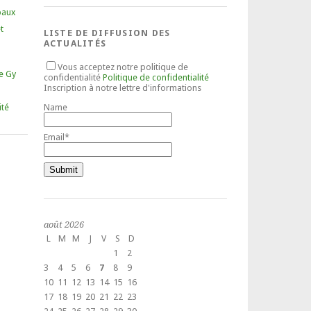
paux
t
LISTE DE DIFFUSION DES
ACTUALITÉS
Vous acceptez notre politique de
e Gy
confidentialité
Politique de confidentialité
Inscription à notre lettre d'informations
Name
ité
Email*
août 2026
L
M
M
J
V
S
D
1
2
3
4
5
6
7
8
9
10
11
12
13
14
15
16
17
18
19
20
21
22
23