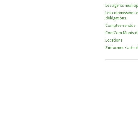
Les agents munici
Les commissions e
délégations
Comptes-rendus
ComCom Monts d
Locations
S’informer / actual