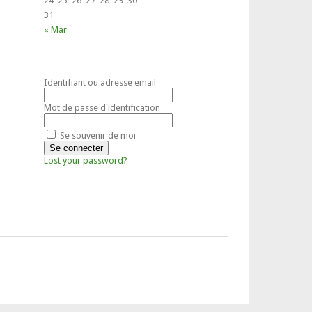
24
25
26
27
28
29
30
31
« Mar
Identifiant ou adresse email
Mot de passe d'identification
Se souvenir de moi
Lost your password?