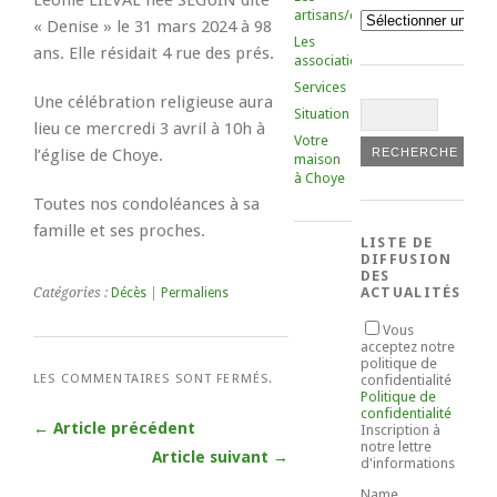
Léonie LIÉVAL née SEGUIN dite
artisans/commerçants
Catégories
« Denise » le 31 mars 2024 à 98
Les
ans. Elle résidait 4 rue des prés.
associations
Services
Une célébration religieuse aura
Situation
lieu ce mercredi 3 avril à 10h à
Votre
l’église de Choye.
maison
à Choye
Toutes nos condoléances à sa
famille et ses proches.
LISTE DE
DIFFUSION
DES
ACTUALITÉS
Catégories :
Décès
|
Permaliens
Vous
acceptez notre
politique de
LES COMMENTAIRES SONT FERMÉS.
confidentialité
Politique de
confidentialité
← Article précédent
Inscription à
notre lettre
Article suivant →
d'informations
Name