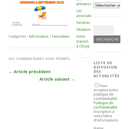
artisans/commerçants
Catégories
Les
associations
Services
Situation
Votre
Catégories :
Information
|
Permaliens
maison
à Choye
LES COMMENTAIRES SONT FERMÉS.
LISTE DE
DIFFUSION
← Article précédent
DES
ACTUALITÉS
Article suivant →
Vous
acceptez notre
politique de
confidentialité
Politique de
confidentialité
Inscription à
notre lettre
d'informations
Name