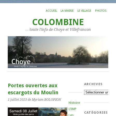
ACCUEIL
LA MAIRIE
LE VILLAGE
PHOTOS
COLOMBINE
… toute l'info de Choye et Villefrancon
ARCHIVES
Portes ouvertes aux
escargots du Moulin
Archives
1 juillet 2023
de Myriam BOLOPION
Histoire
L’IMP
CATÉGORIES
Les