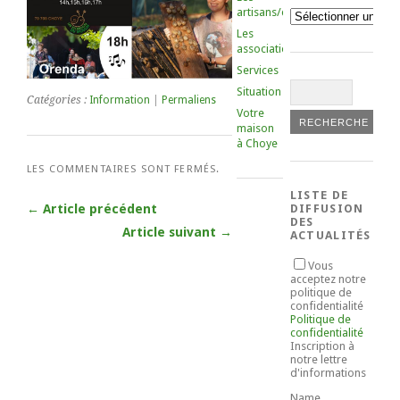
artisans/commerçants
Catégories
Les
associations
Services
Situation
Catégories :
Information
|
Permaliens
Votre
maison
à Choye
LES COMMENTAIRES SONT FERMÉS.
LISTE DE
← Article précédent
DIFFUSION
DES
Article suivant →
ACTUALITÉS
Vous
acceptez notre
politique de
confidentialité
Politique de
confidentialité
Inscription à
notre lettre
d'informations
Name