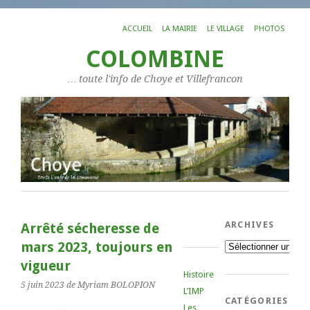
ACCUEIL
LA MAIRIE
LE VILLAGE
PHOTOS
COLOMBINE
… toute l'info de Choye et Villefrancon
ARCHIVES
Arrêté sécheresse de
mars 2023, toujours en
Archives
vigueur
Histoire
5 juin 2023
de Myriam BOLOPION
L’IMP
CATÉGORIES
Les