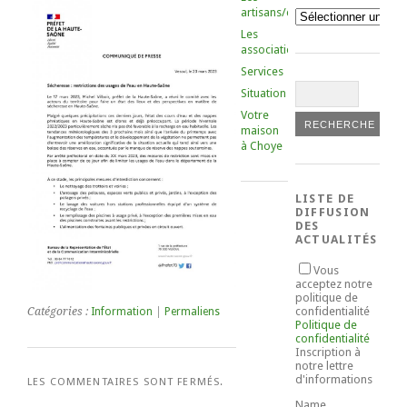
artisans/commerçants
Catégories
Les
associations
Services
Situation
Votre
maison
à Choye
LISTE DE
DIFFUSION
DES
ACTUALITÉS
Vous
acceptez notre
politique de
confidentialité
Catégories :
Information
|
Permaliens
Politique de
confidentialité
Inscription à
notre lettre
d'informations
LES COMMENTAIRES SONT FERMÉS.
Name