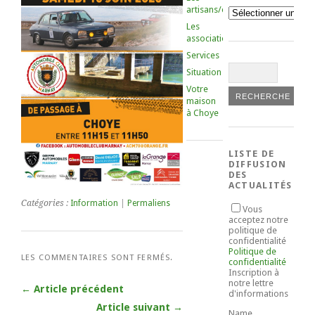
artisans/commerçants
Catégories
Les
associations
Services
Situation
Votre
maison
à Choye
LISTE DE
DIFFUSION
DES
ACTUALITÉS
Catégories :
Information
|
Permaliens
Vous
acceptez notre
politique de
confidentialité
Politique de
LES COMMENTAIRES SONT FERMÉS.
confidentialité
Inscription à
notre lettre
← Article précédent
d'informations
Article suivant →
Name