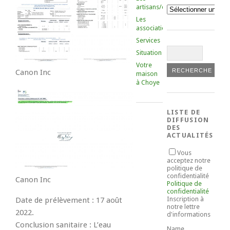
artisans/commerçants
Catégories
Les
associations
Services
Situation
Votre
Canon Inc
maison
à Choye
LISTE DE
DIFFUSION
DES
ACTUALITÉS
Vous
acceptez notre
politique de
confidentialité
Canon Inc
Politique de
confidentialité
Inscription à
Date de prélèvement : 17 août
notre lettre
2022.
d'informations
Conclusion sanitaire : L’eau
Name