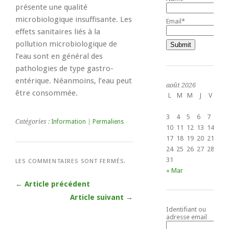
présente une qualité
microbiologique insuffisante. Les
Email*
effets sanitaires liés à la
pollution microbiologique de
l’eau sont en général des
pathologies de type gastro-
entérique. Néanmoins, l’eau peut
août 2026
être consommée.
L
M
M
J
V
S
1
3
4
5
6
7
8
Catégories :
Information
|
Permaliens
10
11
12
13
14
15
17
18
19
20
21
22
24
25
26
27
28
29
31
LES COMMENTAIRES SONT FERMÉS.
« Mar
← Article précédent
Article suivant →
Identifiant ou
adresse email