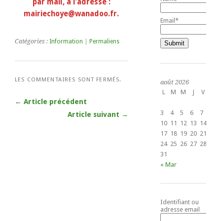
par mail, à l’adresse :
mairiechoye@wanadoo.fr.
Email*
Catégories :
Information
|
Permaliens
LES COMMENTAIRES SONT FERMÉS.
août 2026
L
M
M
J
V
S
← Article précédent
1
3
4
5
6
7
8
Article suivant →
10
11
12
13
14
15
17
18
19
20
21
22
24
25
26
27
28
29
31
« Mar
Identifiant ou
adresse email