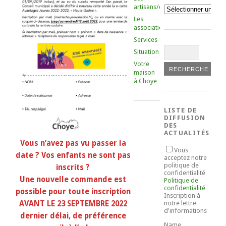
artisans/commerçants
Catégories
Les
associations
Services
Situation
Votre
maison
à Choye
LISTE DE
DIFFUSION
DES
ACTUALITÉS
Vous n’avez pas vu passer la
Vous
date ? Vos enfants ne sont pas
acceptez notre
politique de
inscrits ?
confidentialité
Une nouvelle commande est
Politique de
confidentialité
possible pour toute inscription
Inscription à
AVANT LE 23 SEPTEMBRE 2022
notre lettre
d'informations
dernier délai, de préférence
Name