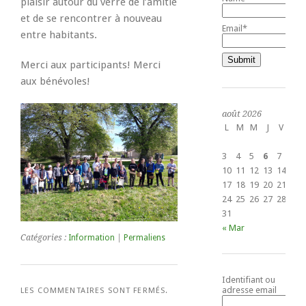
plaisir autour du verre de l’amitié
et de se rencontrer à nouveau
Email*
entre habitants.
Merci aux participants! Merci
aux bénévoles!
août 2026
L
M
M
J
V
S
1
3
4
5
6
7
8
10
11
12
13
14
15
17
18
19
20
21
22
24
25
26
27
28
29
31
« Mar
Catégories :
Information
|
Permaliens
Identifiant ou
adresse email
LES COMMENTAIRES SONT FERMÉS.