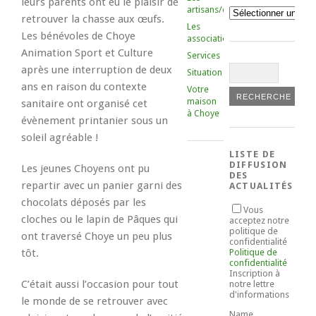
leurs parents ont eu le plaisir de
artisans/commerçants
Catégories
retrouver la chasse aux œufs.
Les
Les bénévoles de Choye
associations
Animation Sport et Culture
Services
après une interruption de deux
Situation
ans en raison du contexte
Votre
maison
sanitaire ont organisé cet
à Choye
évènement printanier sous un
soleil agréable !
LISTE DE
DIFFUSION
Les jeunes Choyens ont pu
DES
repartir avec un panier garni des
ACTUALITÉS
chocolats déposés par les
Vous
cloches ou le lapin de Pâques qui
acceptez notre
politique de
ont traversé Choye un peu plus
confidentialité
tôt.
Politique de
confidentialité
Inscription à
C’était aussi l’occasion pour tout
notre lettre
d'informations
le monde de se retrouver avec
Name