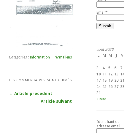
Email*
août 2026
L
M
M
J
V
S
Catégories :
Information
|
Permaliens
1
3
4
5
6
7
8
10
11
12
13
14
15
LES COMMENTAIRES SONT FERMÉS.
17
18
19
20
21
22
24
25
26
27
28
29
31
← Article précédent
« Mar
Article suivant →
Identifiant ou
adresse email