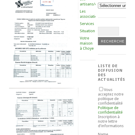
artisans/commerçants
Catégories
Les
associations
Services
Situation
Votre
maison
à Choye
LISTE DE
DIFFUSION
DES
ACTUALITÉS
Vous
acceptez notre
politique de
confidentialité
Politique de
confidentialité
Inscription à
notre lettre
d'informations
Name