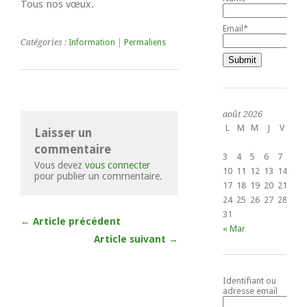
Tous nos vœux.
Email*
Catégories :
Information
|
Permaliens
août 2026
L
M
M
J
V
S
Laisser un
1
commentaire
3
4
5
6
7
8
Vous devez
vous connecter
10
11
12
13
14
15
pour publier un commentaire.
17
18
19
20
21
22
24
25
26
27
28
29
31
← Article précédent
« Mar
Article suivant →
Identifiant ou
adresse email