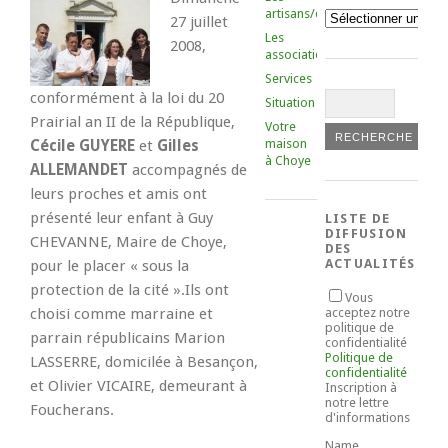
artisans/commerçants
Catégories
27 juillet
Les
2008,
associations
Services
conformément à la loi du 20
Situation
Prairial an II de la République,
Votre
maison
Cécile GUYERE
et
Gilles
à Choye
ALLEMANDET
accompagnés de
leurs proches et amis ont
présenté leur enfant à Guy
LISTE DE
DIFFUSION
CHEVANNE, Maire de Choye,
DES
ACTUALITÉS
pour le placer « sous la
protection de la cité ».Ils ont
Vous
choisi comme marraine et
acceptez notre
politique de
parrain républicains Marion
confidentialité
Politique de
LASSERRE, domicilée à Besançon,
confidentialité
et Olivier VICAIRE, demeurant à
Inscription à
notre lettre
Foucherans.
d'informations
Name