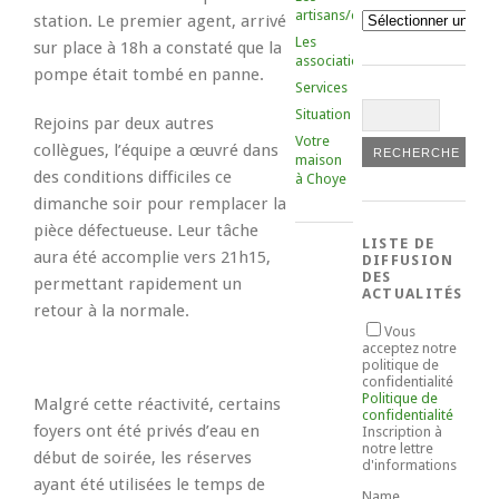
artisans/commerçants
Catégories
station. Le premier agent, arrivé
Les
sur place à 18h a constaté que la
associations
pompe était tombé en panne.
Services
Situation
Rejoins par deux autres
Votre
collègues, l’équipe a œuvré dans
maison
des conditions difficiles ce
à Choye
dimanche soir pour remplacer la
pièce défectueuse. Leur tâche
LISTE DE
aura été accomplie vers 21h15,
DIFFUSION
DES
permettant rapidement un
ACTUALITÉS
retour à la normale.
Vous
acceptez notre
politique de
confidentialité
Politique de
Malgré cette réactivité, certains
confidentialité
foyers ont été privés d’eau en
Inscription à
notre lettre
début de soirée, les réserves
d'informations
ayant été utilisées le temps de
Name