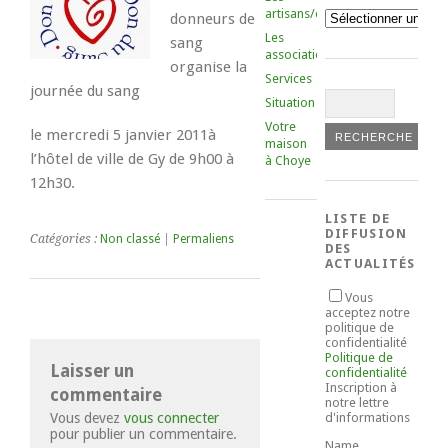
artisans/commerçants
Catégories
donneurs de
Les
sang
associations
organise la
Services
journée du sang
Situation
Votre
le mercredi 5 janvier 2011à
maison
l’hôtel de ville de Gy de 9h00 à
à Choye
12h30.
LISTE DE
DIFFUSION
Catégories :
Non classé
|
Permaliens
DES
ACTUALITÉS
Vous
acceptez notre
politique de
confidentialité
Politique de
Laisser un
confidentialité
Inscription à
commentaire
notre lettre
Vous devez
vous connecter
d'informations
pour publier un commentaire.
Name