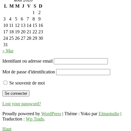
L
M
M
J
V
S
D
1
2
3
4
5
6
7
8
9
10
11
12
13
14
15
16
17
18
19
20
21
22
23
24
25
26
27
28
29
30
31
« Mar
Identifiant ou adresse email
Mot de passe d'identification
Se souvenir de moi
Lost your password?
Proudly powered by
WordPress
|
Thème : Yoko par
Elmastudio
|
Traduction :
Wp Trads
.
Haut