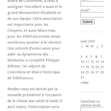
Maire de Colombine, a tenu à
souligner l’excellent travail et le
Email*
grand dévouement d’Isabelle et
de son équipe. Cette association
est importante pour les
Choyens, et aussi désormais
pour les Villefranconnais venus
août 2026
nombreux assister à la réunion.
L
M
M
J
V
S
Une volonté d’union aussi pour
1
aider au dynamisme des
3
4
5
6
7
8
bénévoles a complété Philippe
10
11
12
13
14
15
Billotet, 1er adjoint de
17
18
19
20
21
22
Colombine et Maire historique
24
25
26
27
28
29
31
de Villefrancon.
« Mar
Rendez-vous est donné par la
nouvelle présidente à l’occasion
de la chasse aux oeufs le lundi 21
Identifiant ou
adresse email
avril matin, l’information sera