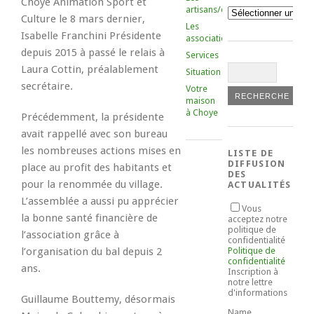
Choye Animation Sport et
artisans/commerçants
Catégories
Culture le 8 mars dernier,
Les
Isabelle Franchini Présidente
associations
depuis 2015 à passé le relais à
Services
Laura Cottin, préalablement
Situation
secrétaire.
Votre
maison
à Choye
Précédemment, la présidente
avait rappellé avec son bureau
les nombreuses actions mises en
LISTE DE
DIFFUSION
place au profit des habitants et
DES
pour la renommée du village.
ACTUALITÉS
L’assemblée a aussi pu apprécier
Vous
la bonne santé financière de
acceptez notre
politique de
l’association grâce à
confidentialité
l’organisation du bal depuis 2
Politique de
confidentialité
ans.
Inscription à
notre lettre
d'informations
Guillaume Bouttemy, désormais
Name