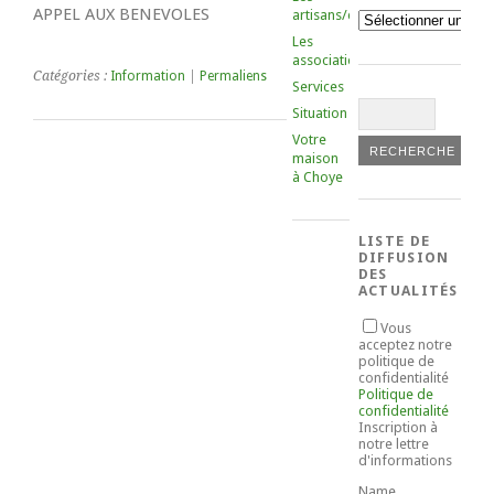
APPEL AUX BENEVOLES
artisans/commerçants
Catégories
Les
associations
Catégories :
Information
|
Permaliens
Services
Situation
Votre
maison
à Choye
LISTE DE
DIFFUSION
DES
ACTUALITÉS
Vous
acceptez notre
politique de
confidentialité
Politique de
confidentialité
Inscription à
notre lettre
d'informations
Name