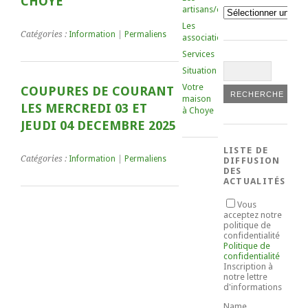
CHOYE
artisans/commerçants
Catégories
Les
Catégories :
Information
|
Permaliens
associations
Services
Situation
Votre
COUPURES DE COURANT
maison
LES MERCREDI 03 ET
à Choye
JEUDI 04 DECEMBRE 2025
LISTE DE
Catégories :
Information
|
Permaliens
DIFFUSION
DES
ACTUALITÉS
Vous
acceptez notre
politique de
confidentialité
Politique de
confidentialité
Inscription à
notre lettre
d'informations
Name