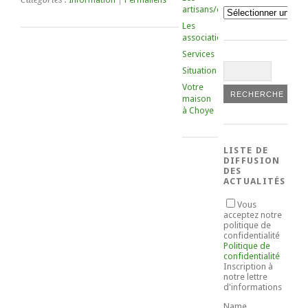
Catégories :
Information
|
Permaliens
artisans/commerçants
Catégories
Les
associations
Services
Situation
Votre
maison
à Choye
LISTE DE
DIFFUSION
DES
ACTUALITÉS
Vous
acceptez notre
politique de
confidentialité
Politique de
confidentialité
Inscription à
notre lettre
d'informations
Name