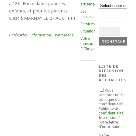
à 18h. Formidable pour les
artisans/commerçants
Catégories
enfants, et pour les parents.
Les
associations
C’est à MARNAY LE 27 AOUT!!!!!
Services
Situation
Catégories :
Information
|
Permaliens
Votre
maison
à Choye
LISTE DE
DIFFUSION
DES
ACTUALITÉS
Vous
acceptez notre
politique de
confidentialité
Politique de
confidentialité
Inscription à
notre lettre
d'informations
Name