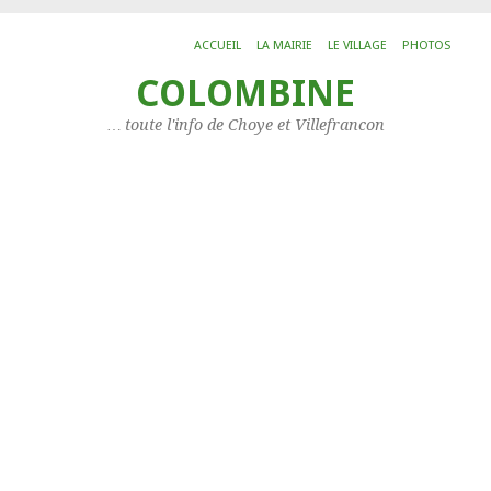
ACCUEIL
LA MAIRIE
LE VILLAGE
PHOTOS
COLOMBINE
ARC
He
… toute l'info de Choye et Villefrancon
Archi
Histo
L’IMP
CAT
Les
arti
Catég
Les
assoc
Servi
Situa
Votr
mais
à
Choy
LIS
DE