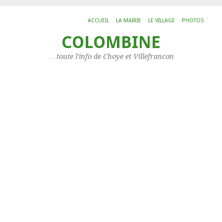
ACCUEIL
LA MAIRIE
LE VILLAGE
PHOTOS
COLOMBINE
ARC
Ca
… toute l'info de Choye et Villefrancon
Archi
Histo
L’IMP
CAT
Les
arti
Catég
Les
assoc
Servi
Situa
Votr
mais
à
Choy
LIS
DE