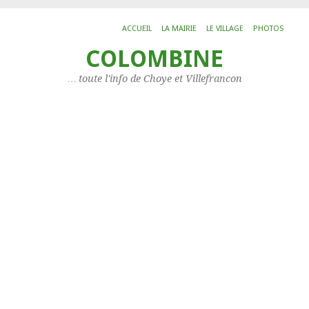
ACCUEIL
LA MAIRIE
LE VILLAGE
PHOTOS
COLOMBINE
ARC
Vo
… toute l'info de Choye et Villefrancon
Archi
Histo
L’IMP
CAT
Les
arti
Catég
Les
assoc
Servi
Situa
Votr
mais
à
Choy
LIS
DE