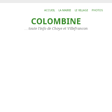
ACCUEIL
LA MAIRIE
LE VILLAGE
PHOTOS
COLOMBINE
ARC
11
… toute l'info de Choye et Villefrancon
Archi
No
Histo
L’IMP
CAT
Les
arti
Catég
Les
assoc
Servi
Situa
Votr
mais
à
Choy
LIS
DE