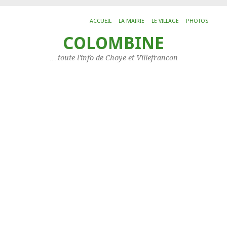
ACCUEIL
LA MAIRIE
LE VILLAGE
PHOTOS
COLOMBINE
ARC
No
… toute l'info de Choye et Villefrancon
Archi
20
Histo
L’IMP
CAT
Les
arti
Catég
Les
assoc
Servi
Situa
Votr
mais
à
Choy
LIS
DE