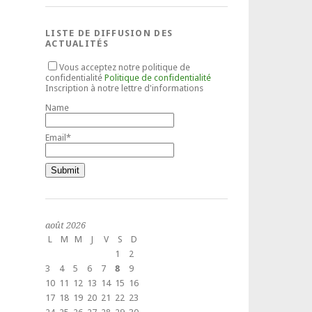
LISTE DE DIFFUSION DES
ACTUALITÉS
Vous acceptez notre politique de
confidentialité
Politique de confidentialité
Inscription à notre lettre d'informations
Name
Email*
août 2026
L
M
M
J
V
S
D
1
2
3
4
5
6
7
8
9
10
11
12
13
14
15
16
17
18
19
20
21
22
23