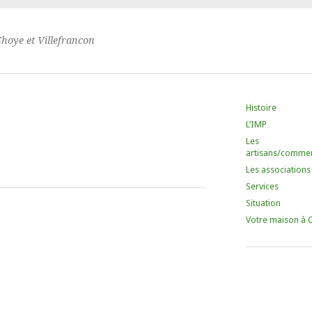
Choye et Villefrancon
Histoire
L’IMP
Les
artisans/comme
Les associations
Services
Situation
Votre maison à 