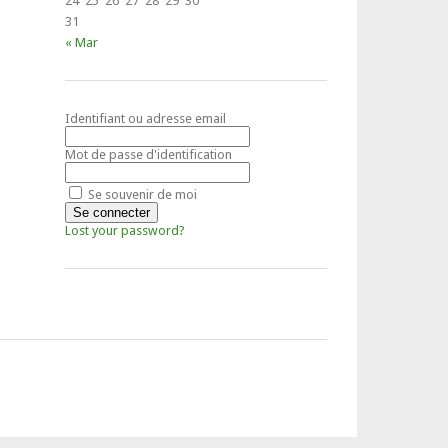
24
25
26
27
28
29
30
31
« Mar
Identifiant ou adresse email
Mot de passe d'identification
Se souvenir de moi
Lost your password?